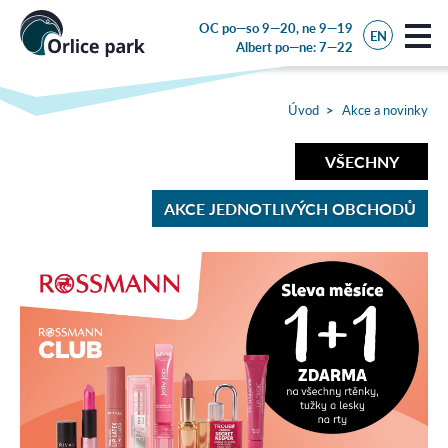
OC po—so 9—20, ne 9—19
EN
Albert
po—ne: 7—22
Úvod
Akce a novinky
VŠECHNY
AKCE JEDNOTLIVÝCH OBCHODŮ