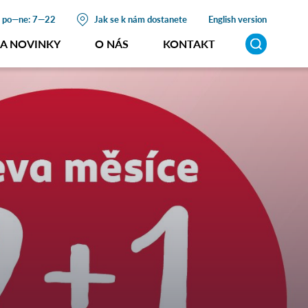
t
po—ne: 7—22
Jak se k nám dostanete
English version
 A NOVINKY
O NÁS
KONTAKT