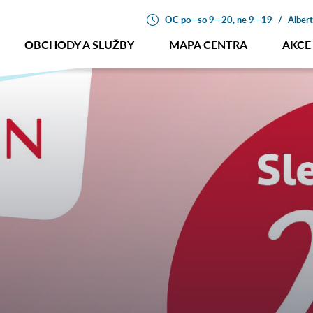
OC po—so 9—20, ne 9—19
/
Alber
OBCHODY A SLUŽBY
MAPA CENTRA
AKCE